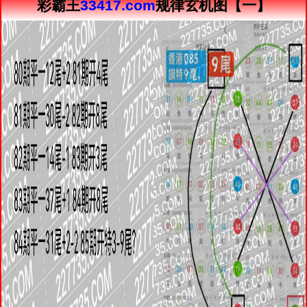
彩霸王
33417.com
规律玄机图【一】