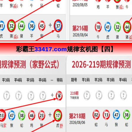
彩霸王
33417.com
规律玄机图【四】