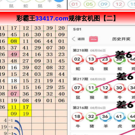
彩霸王
33417.com
规律玄机图【二】