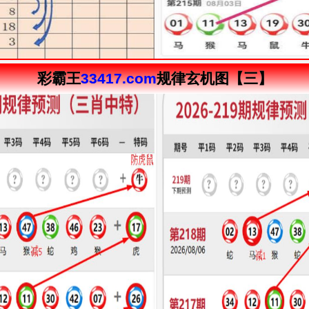
彩霸王
33417.com
规律玄机图【三】