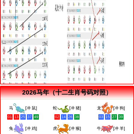
2026马年（十二生肖号码对照）