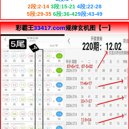
2段:2-14
3段:15-21
4段:22-28
5段:29-35
6段:36-42
9段:43-49
彩霸王
33417.com
规律玄机图【一】