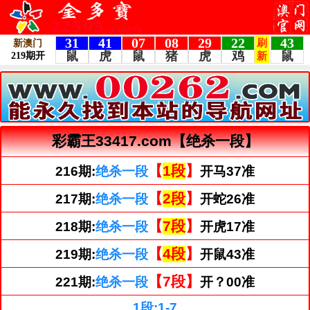
彩霸王33417.com【绝杀一段】
【
1段
】
216期:
绝杀一段
开马37准
【
2段
】
217期:
绝杀一段
开蛇26准
【
7段
】
218期:
绝杀一段
开虎17准
【
4段
】
219期:
绝杀一段
开鼠43准
【7段】
221期:
绝杀一段
开？00准
1段:1-7