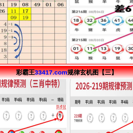
彩霸王
33417.com
规律玄机图【三】