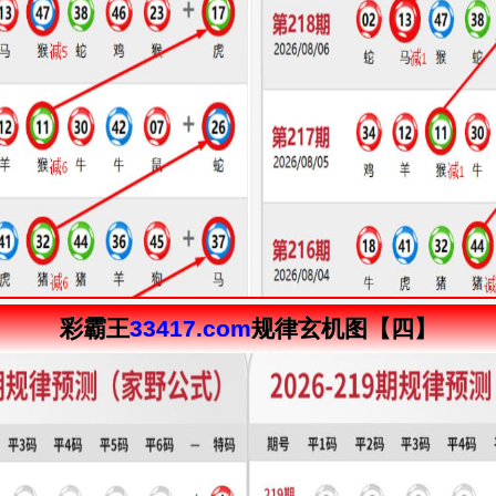
彩霸王
33417.com
规律玄机图【四】