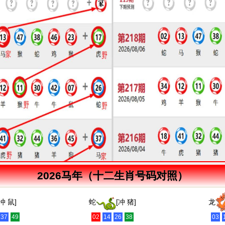
2026马年（十二生肖号码对照）